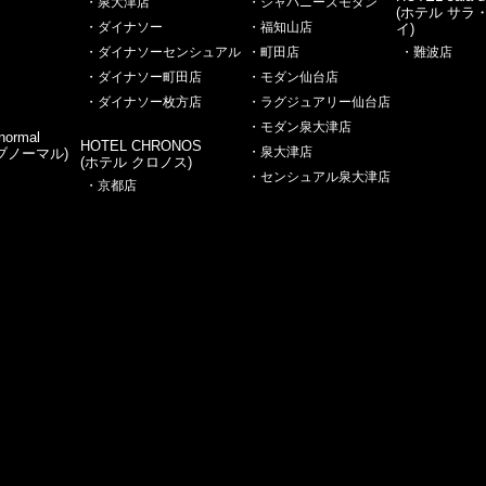
・泉大津店
・ジャパニーズモダン
(ホテル サラ
・ダイナソー
・福知山店
イ)
・ダイナソーセンシュアル
・町田店
・難波店
・ダイナソー町田店
・モダン仙台店
・ダイナソー枚方店
・ラグジュアリー仙台店
・モダン泉大津店
ormal
HOTEL CHRONOS
・泉大津店
ブノーマル)
(ホテル クロノス)
・センシュアル泉大津店
・京都店