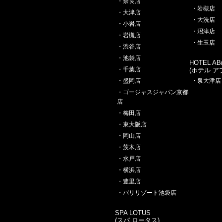
・奈良店
・岩槻店
・大津店
・大洗店
・小岩店
・沼津店
・岩槻店
・生玉店
・渋谷店
・池袋店
HOTEL ABn
・千葉店
(ホテル ア
・盛岡店
・泉大津店
・ゴージャスジャパン京都
店
・梅田店
・東大阪店
・岡山店
・茨木店
・水戸店
・横浜店
・豊里店
・バリリゾート池袋店
SPA LOTUS
(スパ ロータス)