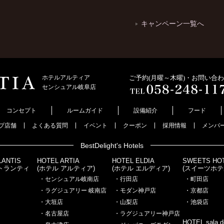
キャンペーン一覧へ
ホテルアルティア
ご予約(月曜～木曜)・お問い合
センシュアル岐阜店
コンセプト
ルームガイド
設備紹介
フード
プ店舗
よくある質問
イベント
クーポン
採用情報
メンバ
BestDelight's Hotels
LANTIS
HOTEL ARTIA
HOTEL ELDIA
SWEETS HO
アトランティ
(ホテル アルティア)
(ホテル エルディア)
(スイーツホテ
・センシュアル岐南店
・行田店
・町田店
・ラグジュアリー 岐南店
・モダン神戸店
・京都店
・大垣店
・山梨店
・池袋店
・名古屋店
・ラグジュアリー神戸店
HOTEL sala de