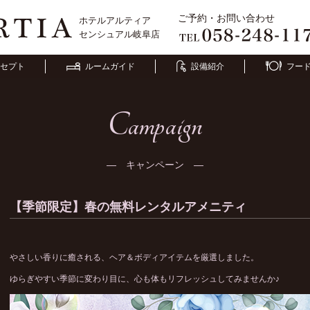
ご予約・お問い合わせ
ホテルアルティア
センシュアル岐阜店
セプト
ルームガイド
設備紹介
フー
Campaign
― キャンペーン ―
【季節限定】春の無料レンタルアメニティ
やさしい香りに癒される、ヘア＆ボディアイテムを厳選しました。
ゆらぎやすい季節に変わり目に、心も体もリフレッシュしてみませんか♪