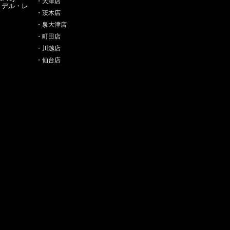
・大津店
・デル・レ
・茨木店
・泉大津店
・町田店
・川越店
・仙台店