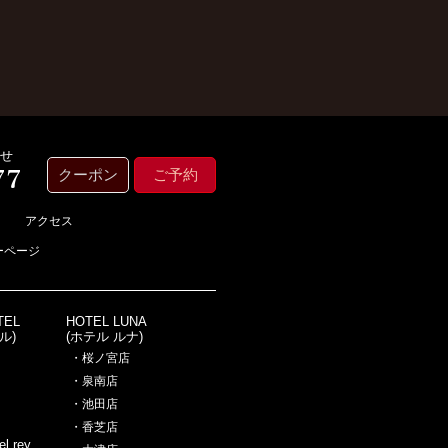
わせ
クーポン
ご予約
アクセス
ーページ
TEL
HOTEL LUNA
ル)
(ホテル ルナ)
・桜ノ宮店
・泉南店
・池田店
・香芝店
l rey