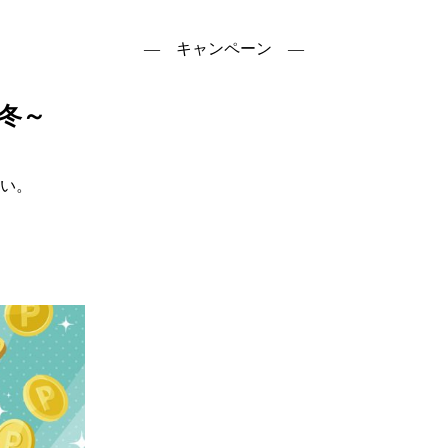
― キャンペーン ―
5冬～
さい。