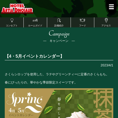
コンセプト
ルームガイド
設備紹介
フード
アクセス
Campaign
― キャンペーン ―
【4・5月イベントカレンダー】
2023/4/1
さくらシロップを使用した、ラテやグリーンティーに定番のさくらもち。
春にぴったりの、華やかな季節限定スイーツです。