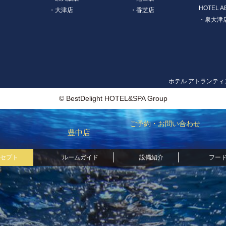
HOTEL A
・大津店
・香芝店
・泉大津
ホテル アトランティ
© BestDelight HOTEL&SPA Group
ご予約・お問い合わせ
豊中店
セプト
ルームガイド
設備紹介
フー