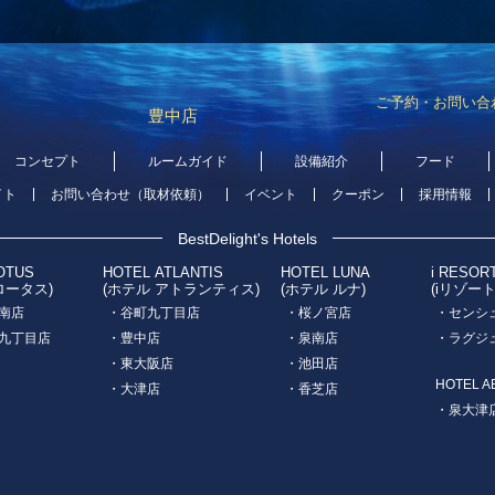
ご予約・お問い合
豊中店
コンセプト
ルームガイド
設備紹介
フード
イト
お問い合わせ（取材依頼）
イベント
クーポン
採用情報
BestDelight's Hotels
OTUS
HOTEL ATLANTIS
HOTEL LUNA
i RESOR
ロータス)
(ホテル アトランティス)
(ホテル ルナ)
(iリゾー
南店
・谷町九丁目店
・桜ノ宮店
・センシ
九丁目店
・豊中店
・泉南店
・ラグジ
・東大阪店
・池田店
HOTEL A
・大津店
・香芝店
・泉大津