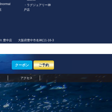
Bnormal
・ラグジュアリー神
店
戸店
ス 豊中店 大阪府豊中市名神口1-16-3
クーポン
ご予約
ド
アクセス