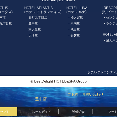
BestDelight's Hotels
OTUS
HOTEL ATLANTIS
HOTEL LUNA
i RESOR
ロータス)
(ホテル アトランティス)
(ホテル ルナ)
(iリゾー
南店
・谷町九丁目店
・桜ノ宮店
・センシ
九丁目店
・豊中店
・泉南店
・ラグジ
・東大阪店
・池田店
HOTEL A
・大津店
・香芝店
・泉大津
ホテル アトランティ
© BestDelight HOTEL&SPA Group
ご予約・お問い合わせ
豊中店
セプト
ルームガイド
設備紹介
フー