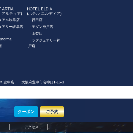
T ARTIA
HOTEL ELDIA
ト アルティア)
(ホテル エルディア)
ュアル岐阜店
・行田店
ュアリー岐阜店
・モダン神戸店
・山梨店
Bnormal
・ラグジュアリー神
店
戸店
ス 豊中店 大阪府豊中市名神口1-16-3
クーポン
ご予約
ド
アクセス