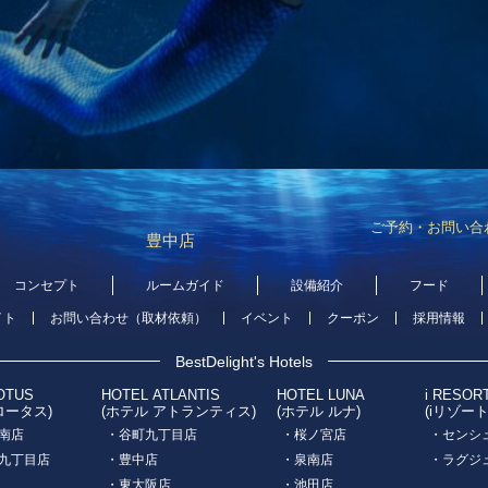
ご予約・お問い合
豊中店
コンセプト
ルームガイド
設備紹介
フード
イト
お問い合わせ（取材依頼）
イベント
クーポン
採用情報
BestDelight's Hotels
OTUS
HOTEL ATLANTIS
HOTEL LUNA
i RESOR
ロータス)
(ホテル アトランティス)
(ホテル ルナ)
(iリゾー
南店
・谷町九丁目店
・桜ノ宮店
・センシ
九丁目店
・豊中店
・泉南店
・ラグジ
・東大阪店
・池田店