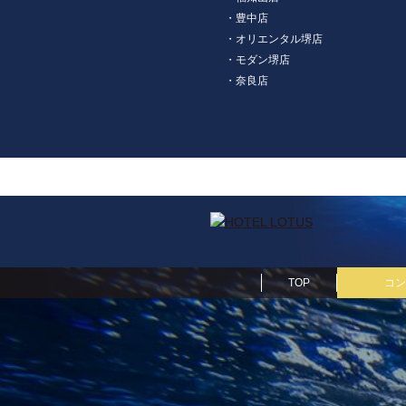
・豊中店
・オリエンタル堺店
・モダン堺店
・奈良店
TOP
コン