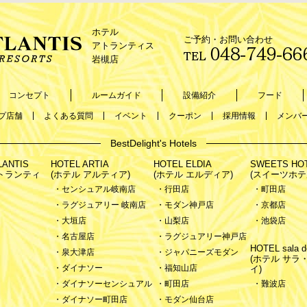
ホテル
ご予約・お問い合わせ
アトランティス
岩槻店
コンセプト
ルームガイド
設備紹介
フード
プ店舗
よくある質問
イベント
クーポン
採用情報
メンバ
BestDelight's Hotels
LANTIS
HOTEL ARTIA
HOTEL ELDIA
SWEETS HO
アトランティ
(ホテル アルティア)
(ホテル エルディア)
(スイーツホテ
・センシュアル岐南店
・行田店
・町田店
・ラグジュアリー 岐南店
・モダン神戸店
・京都店
・大垣店
・山梨店
・池袋店
・名古屋店
・ラグジュアリー神戸店
HOTEL sala de
・泉大津店
・ジャパニーズモダン
(ホテル サラ
・ダイナソー
・福知山店
イ)
・ダイナソーセンシュアル
・町田店
・難波店
・ダイナソー町田店
・モダン仙台店