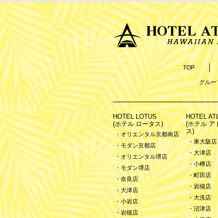
TOP
グルー
HOTEL LOTUS
HOTEL AT
(ホテル ロータス)
(ホテル 
ス)
・オリエンタル京都南店
・東大阪店
・モダン京都店
・大津店
・オリエンタル堺店
・小樽店
・モダン堺店
・町田店
・奈良店
・岩槻店
・大津店
・大洗店
・小岩店
・沼津店
・岩槻店