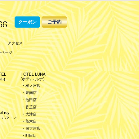
クーポン
ご予約
アクセス
ーページ
TEL
HOTEL LUNA
ル)
(ホテル ルナ)
・桜ノ宮店
・泉南店
・池田店
・香芝店
l rey
・大津店
・デル・レ
・茨木店
・泉大津店
・町田店