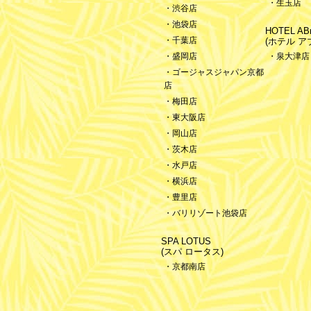
・生玉店
・渋谷店
・池袋店
HOTEL ABn
・千葉店
(ホテル ア
・盛岡店
・泉大津店
・ゴージャスジャパン京都
店
・梅田店
・東大阪店
・岡山店
・茨木店
・水戸店
・横浜店
・豊里店
・バリリゾート池袋店
SPA LOTUS
(スパ ロータス)
・京都南店