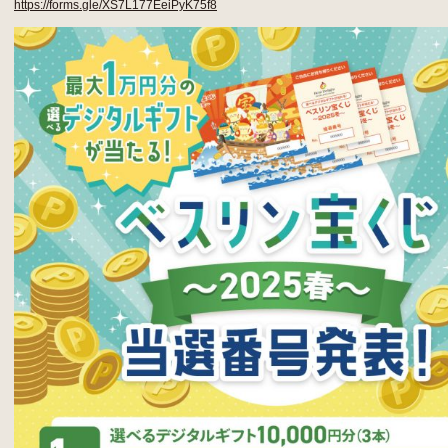
https://forms.gle/XS7L177EeiPyK75f8