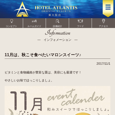
コンセプト
ルームガイド
設備紹介
フード
アクセス
Information
― インフォメーション ―
11月は、秋こそ食べたいマロンスイーツ♪
2017/11/1
ビタミンと食物繊維が豊富な栗は、美容にも最適です！
やさしいお味でほっこりしましょ。