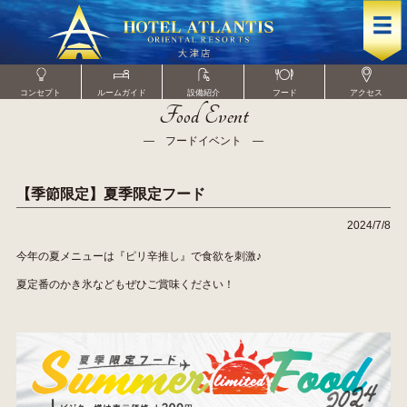
コンセプト
ルームガイド
設備紹介
フード
アクセス
Food Event
― フードイベント ―
【季節限定】夏季限定フード
2024/7/8
今年の夏メニューは『ピリ辛推し』で食欲を刺激♪
夏定番のかき氷などもぜひご賞味ください！