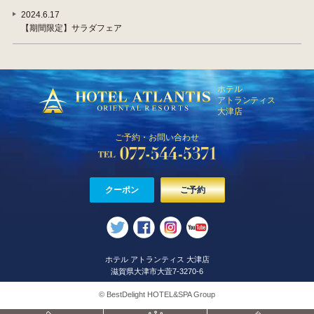
2024.6.17
【期間限定】サラダフェア
ホテル
アトランティス
大津店
ご予約・お問い合わせ
クーポン
ご予約
ホテル アトランティス 大津店
滋賀県大津市大萓7-3270-6
© BestDelight HOTEL&SPA Group