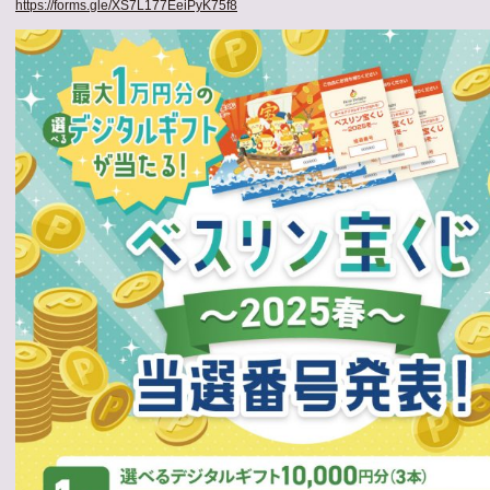
https://forms.gle/XS7L177EeiPyK75f8