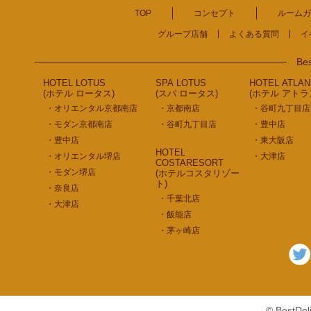
TOP
コンセプト
ルームガ
グループ店舗
よくある質問
イ
Bes
HOTEL LOTUS
SPA LOTUS
HOTEL ATLAN
(ホテル ロータス)
(スパ ロータス)
(ホテル アトラ
・オリエンタル京都南店
・京都南店
・谷町九丁目店
・モダン京都南店
・谷町九丁目店
・豊中店
・豊中店
・東大阪店
HOTEL
・オリエンタル堺店
・大津店
COSTARESORT
・モダン堺店
(ホテルコスタリゾー
ト)
・奈良店
・千葉北店
・大津店
・飯能店
・茅ヶ崎店
© BestDe