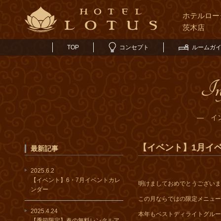
ホテルロー
茨木店
TOP
コンセプト
ルームガ
In
― イ
【イベント】1月イ
最新記事
2025.6.2
【イベント】6・7月イベントカレ
明けましておめでとうございま
ンダー
この月ならではの限定メニュー
2025.4.24
本年もベストディライトグルー
【季節限定】春の無料レンタルア