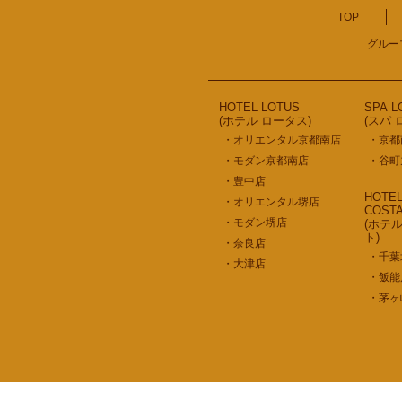
TOP
グルー
HOTEL LOTUS
SPA L
(ホテル ロータス)
(スパ 
・オリエンタル京都南店
・京都
・モダン京都南店
・谷町
・豊中店
HOTE
・オリエンタル堺店
COST
・モダン堺店
(ホテ
ト)
・奈良店
・千葉
・大津店
・飯能
・茅ヶ