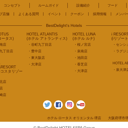
コンセプト
ルームガイド
設備紹介
フード
プ店舗
よくある質問
イベント
クーポン
採用情報
メンバ
BestDelight's Hotels
OTUS
HOTEL ATLANTIS
HOTEL LUNA
i RESOR
ロータス)
(ホテル アトランティス)
(ホテル ルナ)
(iリゾー
南店
・谷町九丁目店
・桜ノ宮店
・センシ
九丁目店
・豊中店
・泉南店
・ラグジ
・東大阪店
・池田店
L
HOTEL A
・大津店
・香芝店
ARESORT
・泉大津
・大津店
ルコスタリゾー
北店
店
崎店
ホテル ロータス オリエンタル 堺店 大阪府堺市堺区出島海岸
© BestDelight HOTEL&SPA Group