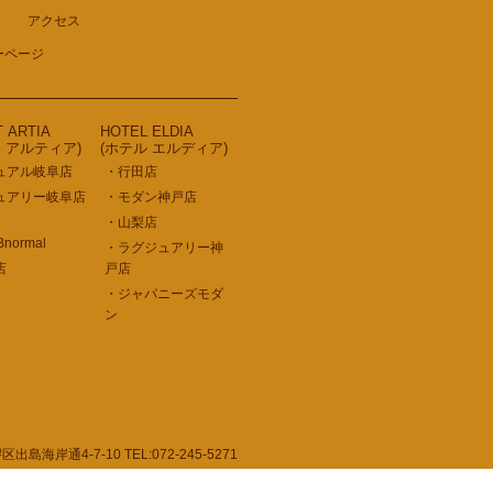
アクセス
ーページ
T ARTIA
HOTEL ELDIA
ト アルティア)
(ホテル エルディア)
ュアル岐阜店
・行田店
ュアリー岐阜店
・モダン神戸店
・山梨店
Bnormal
・ラグジュアリー神
店
戸店
・ジャパニーズモダ
ン
通4-7-10 TEL:072-245-5271