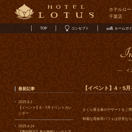
ホテルロー
千葉店
TOP
コンセプト
ルームガ
In
― イ
【イベント】4・5
最新記事
2025.6.2
【イベント】6・7月イベントカレ
さくら香る春のデザートをご用
ンダー
和風な苺抹茶パフェは甘党なら
2025.4.24
【季節限定】春の無料レンタルア