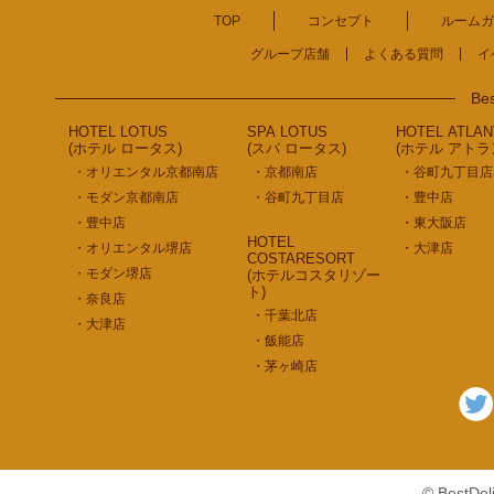
TOP
コンセプト
ルームガ
グループ店舗
よくある質問
イ
Bes
HOTEL LOTUS
SPA LOTUS
HOTEL ATLAN
(ホテル ロータス)
(スパ ロータス)
(ホテル アトラ
・オリエンタル京都南店
・京都南店
・谷町九丁目店
・モダン京都南店
・谷町九丁目店
・豊中店
・豊中店
・東大阪店
HOTEL
・オリエンタル堺店
・大津店
COSTARESORT
・モダン堺店
(ホテルコスタリゾー
ト)
・奈良店
・千葉北店
・大津店
・飯能店
・茅ヶ崎店
© BestDe