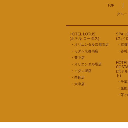
TOP
グルー
HOTEL LOTUS
SPA L
(ホテル ロータス)
(スパ 
・オリエンタル京都南店
・京都
・モダン京都南店
・谷町
・豊中店
HOTE
・オリエンタル堺店
COST
・モダン堺店
(ホテ
ト)
・奈良店
・千葉
・大津店
・飯能
・茅ヶ