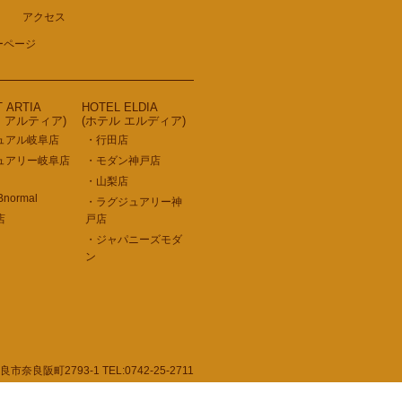
アクセス
ーページ
T ARTIA
HOTEL ELDIA
ト アルティア)
(ホテル エルディア)
ュアル岐阜店
・行田店
ュアリー岐阜店
・モダン神戸店
・山梨店
Bnormal
・ラグジュアリー神
店
戸店
・ジャパニーズモダ
ン
町2793-1 TEL:0742-25-2711