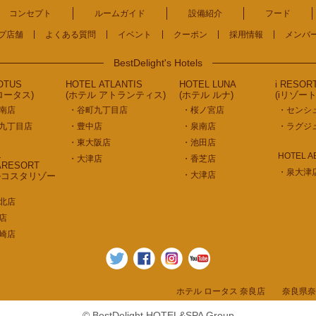
コンセプト
ルームガイド
設備紹介
フード
プ店舗
よくある質問
イベント
クーポン
採用情報
メンバ
BestDelight's Hotels
OTUS
HOTEL ATLANTIS
HOTEL LUNA
i RESOR
ロータス)
(ホテル アトランティス)
(ホテル ルナ)
(iリゾー
南店
・谷町九丁目店
・桜ノ宮店
・センシ
九丁目店
・豊中店
・泉南店
・ラグジ
・東大阪店
・池田店
L
HOTEL A
・大津店
・香芝店
ARESORT
・泉大津
・大津店
ルコスタリゾー
北店
店
崎店
ホテル ロータス 奈良店 奈良県奈良市奈良阪
© BestDelight HOTEL&SPA Group