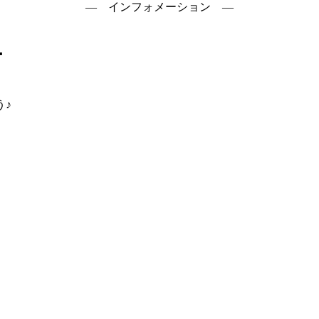
― インフォメーション ―
ー
う♪