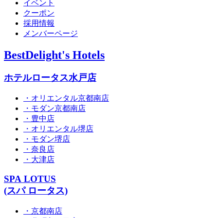
イベント
クーポン
採用情報
メンバーページ
BestDelight's Hotels
ホテルロータス水戸店
・オリエンタル京都南店
・モダン京都南店
・豊中店
・オリエンタル堺店
・モダン堺店
・奈良店
・大津店
SPA LOTUS
(スパ ロータス)
・京都南店