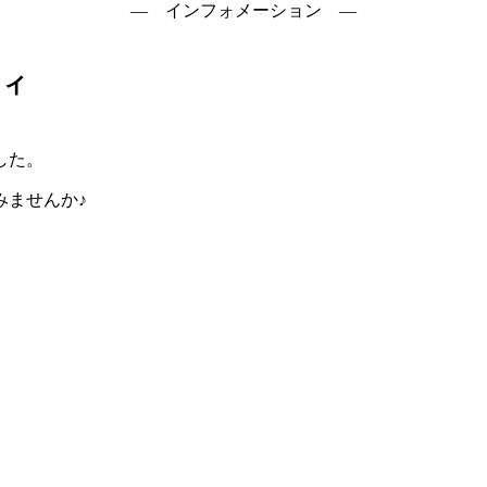
― インフォメーション ―
ティ
した。
みませんか♪