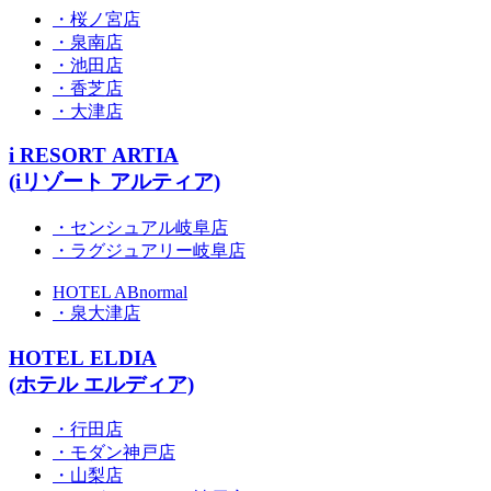
・桜ノ宮店
・泉南店
・池田店
・香芝店
・大津店
i RESORT ARTIA
(iリゾート アルティア)
・センシュアル岐阜店
・ラグジュアリー岐阜店
HOTEL ABnormal
・泉大津店
HOTEL ELDIA
(ホテル エルディア)
・行田店
・モダン神戸店
・山梨店