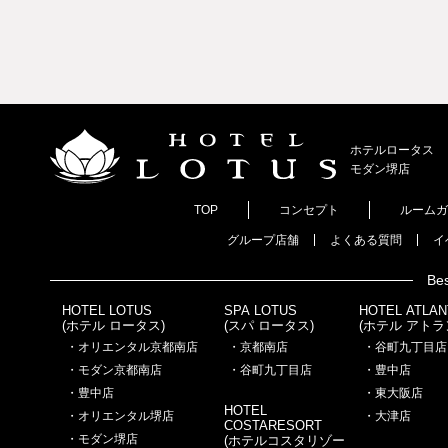
ホテルロータス
モダン
堺店
TOP
コンセプト
ルームガ
グループ店舗
よくある質問
イ
Bes
HOTEL LOTUS
SPA LOTUS
HOTEL ATLAN
(ホテル ロータス)
(スパ ロータス)
(ホテル アトラ
・オリエンタル京都南店
・京都南店
・谷町九丁目店
・モダン京都南店
・谷町九丁目店
・豊中店
・豊中店
・東大阪店
HOTEL
・オリエンタル堺店
・大津店
COSTARESORT
・モダン堺店
(ホテルコスタリゾー