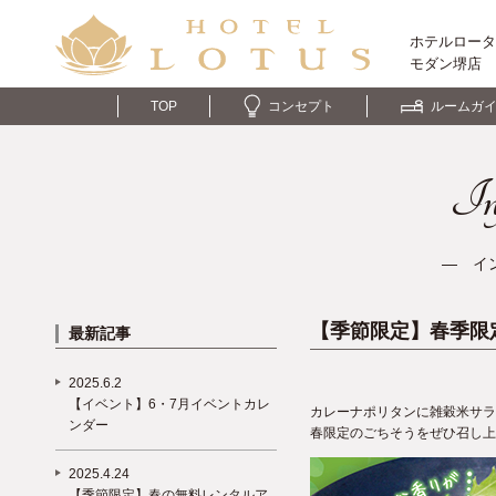
ホテルロータ
モダン
堺店
TOP
コンセプト
ルームガ
In
― イ
【季節限定】春季限
最新記事
2025.6.2
【イベント】6・7月イベントカレ
カレーナポリタンに雑穀米サラ
ンダー
春限定のごちそうをぜひ召し上
2025.4.24
【季節限定】春の無料レンタルア