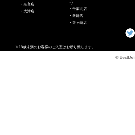
ト)
・奈良店
・千葉北店
・大津店
・飯能店
・茅ヶ崎店
※18歳未満のお客様のご入室はお断り致します。
© BestDe