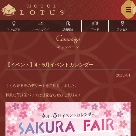
コンセプト
ルームガイド
設備紹介
フード
アクセス
Campaign
― キャンペーン ―
【イベント】4・5月イベントカレンダー
2025/4/1
さくら香る春のデザートをご用意しました。
和風な苺抹茶パフェは甘党ならぜひご賞味を♪