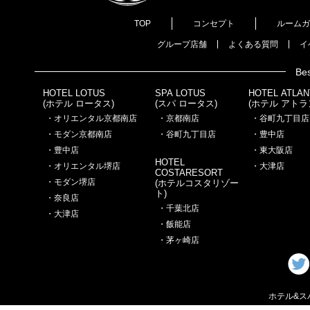
TOP
コンセプト
ルームガ
グループ店舗
よくある質問
イ
Bes
HOTEL LOTUS
SPA LOTUS
HOTEL ATLAN
(ホテル ロータス)
(スパ ロータス)
(ホテル アトラ
・オリエンタル京都南店
・京都南店
・谷町九丁目店
・モダン京都南店
・谷町九丁目店
・豊中店
・豊中店
・東大阪店
HOTEL
・オリエンタル堺店
・大津店
COSTARESORT
・モダン堺店
(ホテルコスタリゾー
ト)
・奈良店
・千葉北店
・大津店
・飯能店
・茅ヶ崎店
ホテル&スパ