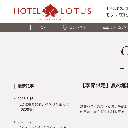
ホテル&スパ
モダン京都
TOP
コンセプト
ルームガ
C
― 
【季節限定】夏の無
最新記事
2025.6.16
【当選番号発表】ベスリン宝くじ
濃密ハニー泡でうるおいを残し
～2025春～
の日差しから髪やお肌を守る、
2025.6.2
【イベント】6・7月イベントカレ