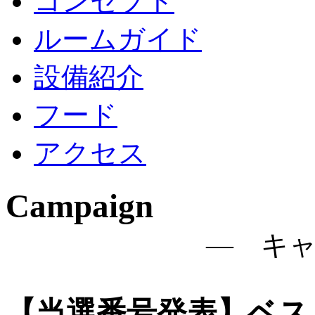
コンセプト
ルームガイド
設備紹介
フード
アクセス
Campaign
― キ
【当選番号発表】ベスリ