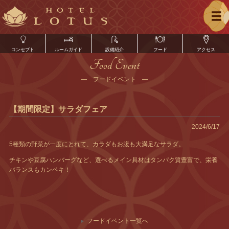
コンセプト
ルームガイド
設備紹介
フード
アクセス
Food Event
― フードイベント ―
【期間限定】サラダフェア
2024/6/17
5種類の野菜が一度にとれて、カラダもお腹も大満足なサラダ。
チキンや豆腐ハンバーグなど、選べるメイン具材はタンパク質豊富で、栄養
バランスもカンペキ！
フードイベント一覧へ