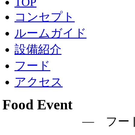
TOP
コンセプト
ルームガイド
設備紹介
フード
アクセス
Food Event
― フー