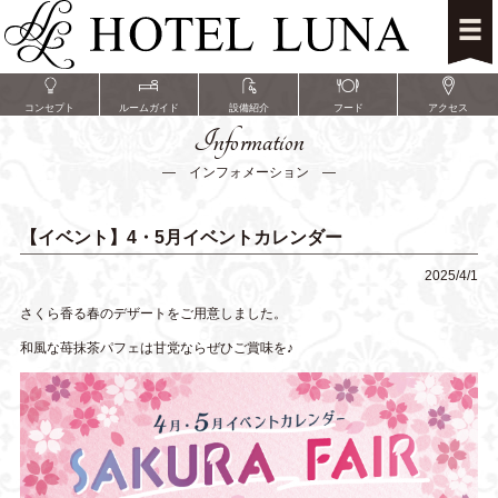
コンセプト
ルームガイド
設備紹介
フード
アクセス
Information
― インフォメーション ―
【イベント】4・5月イベントカレンダー
2025/4/1
さくら香る春のデザートをご用意しました。
和風な苺抹茶パフェは甘党ならぜひご賞味を♪