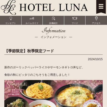
コンセプト
ルームガイド
設備紹介
フード
アクセス
Information
― インフォメーション ―
【季節限定】秋季限定フード
2024/10/15
新作のガーリックペッパーライスやサーモンネギトロ丼など、
食欲の秋にピッタリのごちそうをご用意しました！