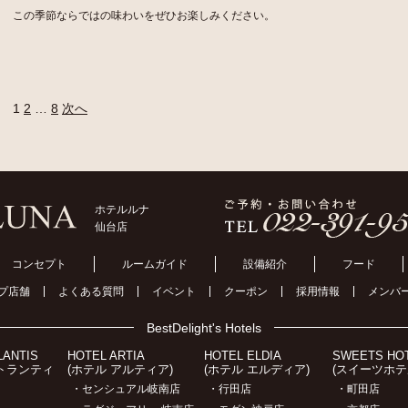
この季節ならではの味わいをぜひお楽しみください。
1
2
…
8
次へ
ホテルルナ
仙台店
コンセプト
ルームガイド
設備紹介
フード
プ店舗
よくある質問
イベント
クーポン
採用情報
メンバ
BestDelight's Hotels
LANTIS
HOTEL ARTIA
HOTEL ELDIA
SWEETS HO
アトランティ
(ホテル アルティア)
(ホテル エルディア)
(スイーツホテ
・センシュアル岐南店
・行田店
・町田店