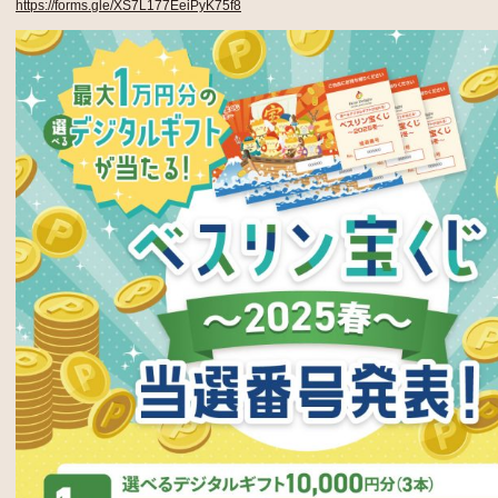
https://forms.gle/XS7L177EeiPyK75f8