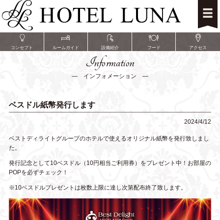
コンセプト
ルームガイド
設備紹介
フード
アクセス
Information
― インフォメーション ―
ベスドル紙幣発行します
2024/4/12
ベストディライトグループのホテルで使えるオリジナル紙幣を発行致しまし
た。
発行記念として10ベスドル（10円相当ご利用券）をプレゼント中！お部屋の
POPを必ずチェック！
※10
ベスドルプレゼントは枚数上限に達し次第配布終了致します。