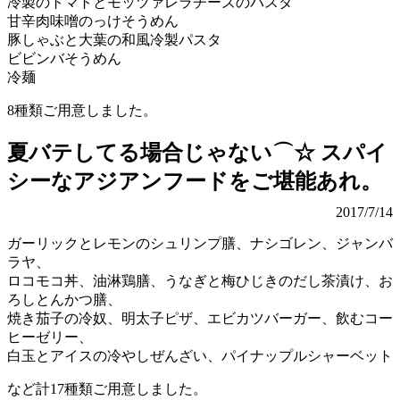
冷製のトマトとモッツァレラチーズのパスタ
甘辛肉味噌のっけそうめん
豚しゃぶと大葉の和風冷製パスタ
ビビンバそうめん
冷麺
8種類ご用意しました。
夏バテしてる場合じゃない⌒☆ スパイ
シーなアジアンフードをご堪能あれ。
2017/7/14
ガーリックとレモンのシュリンプ膳、ナシゴレン、ジャンバ
ラヤ、
ロコモコ丼、油淋鶏膳、うなぎと梅ひじきのだし茶漬け、お
ろしとんかつ膳、
焼き茄子の冷奴、明太子ピザ、エビカツバーガー、飲むコー
ヒーゼリー、
白玉とアイスの冷やしぜんざい、パイナップルシャーベット
など計17種類ご用意しました。