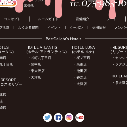
京都店
コンセプト
ルームガイド
設備紹介
フード
プ店舗
よくある質問
イベント
クーポン
採用情報
メンバ
BestDelight's Hotels
OTUS
HOTEL ATLANTIS
HOTEL LUNA
i RESOR
ロータス)
(ホテル アトランティス)
(ホテル ルナ)
(iリゾー
南店
・谷町九丁目店
・桜ノ宮店
・センシ
九丁目店
・豊中店
・泉南店
・ラグジ
・東大阪店
・池田店
L
HOTEL A
・大津店
・香芝店
ARESORT
・泉大津
・大津店
ルコスタリゾー
北店
店
崎店