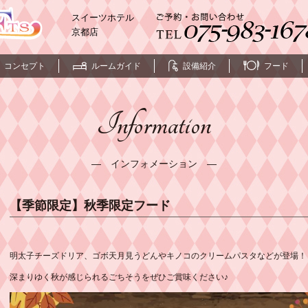
スイーツホテル
京都店
コンセプト
ルームガイド
設備紹介
フード
Information
― インフォメーション ―
【季節限定】秋季限定フード
明太子チーズドリア、ゴボ天月見うどんやキノコのクリームパスタなどが登場！
深まりゆく秋が感じられるごちそうをぜひご賞味ください♪