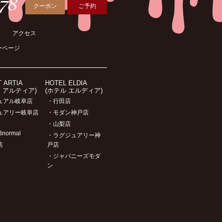
クーポン
ご予約
アクセス
ーページ
T ARTIA
HOTEL ELDIA
ト アルティア)
(ホテル エルディア)
ュアル岐阜店
・行田店
ュアリー岐阜店
・モダン神戸店
・山梨店
Bnormal
・ラグジュアリー神
店
戸店
・ジャパニーズモダ
ン