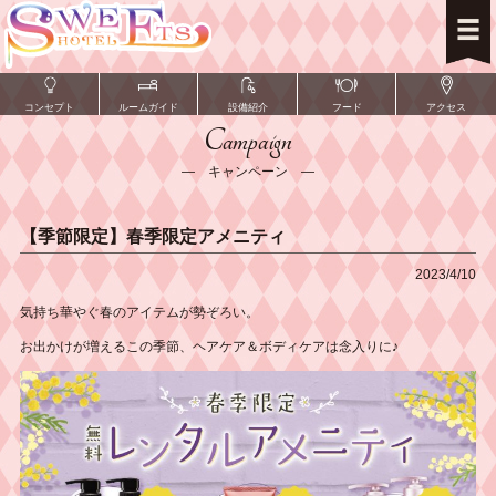
コンセプト
ルームガイド
設備紹介
フード
アクセス
Campaign
― キャンペーン ―
【季節限定】春季限定アメニティ
2023/4/10
気持ち華やぐ春のアイテムが勢ぞろい。
お出かけが増えるこの季節、ヘアケア＆ボディケアは念入りに♪